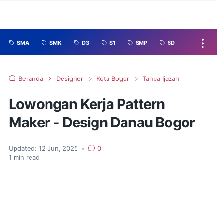
SMA
SMK
D3
S1
SMP
SD
Beranda
Designer
Kota Bogor
Tanpa Ijazah
Lowongan Kerja Pattern
Maker - Design Danau Bogor
Updated:
12 Jun, 2025
•
0
1
min read