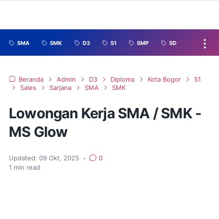
SMA
SMK
D3
S1
SMP
SD
Beranda
Admin
D3
Diploma
Kota Bogor
S1
Sales
Sarjana
SMA
SMK
Lowongan Kerja SMA / SMK -
MS Glow
Updated:
09 Okt, 2025
•
0
1
min read