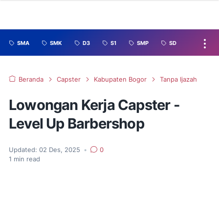
SMA
SMK
D3
S1
SMP
SD
Beranda
Capster
Kabupaten Bogor
Tanpa Ijazah
Lowongan Kerja Capster -
Level Up Barbershop
Updated:
02 Des, 2025
•
0
1
min read