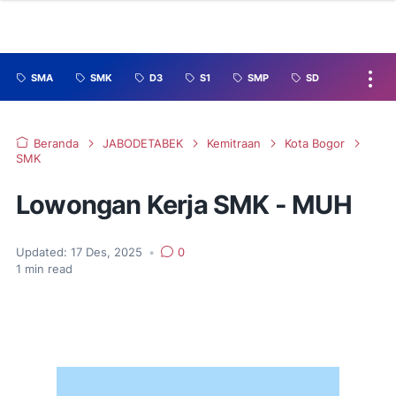
SMA
SMK
D3
S1
SMP
SD
Beranda
JABODETABEK
Kemitraan
Kota Bogor
SMK
Lowongan Kerja SMK - MUH
Updated:
17 Des, 2025
•
0
1
min read