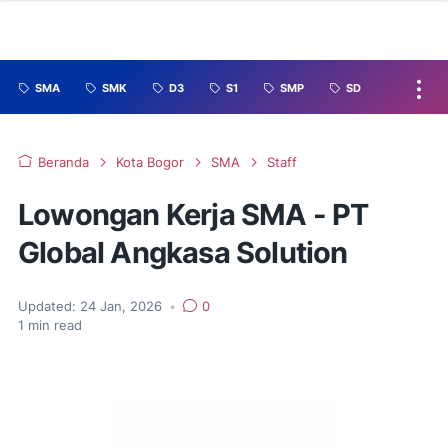
SMA
SMK
D3
S1
SMP
SD
Beranda
Kota Bogor
SMA
Staff
Lowongan Kerja SMA - PT
Global Angkasa Solution
Updated:
24 Jan, 2026
•
0
1
min read