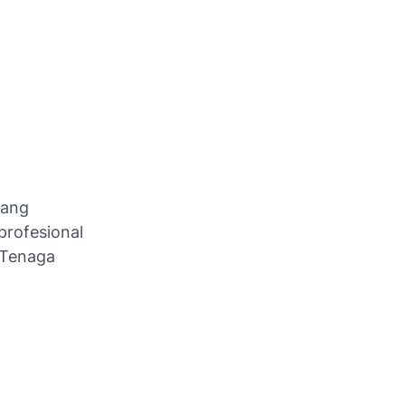
yang
rofesional
 Tenaga