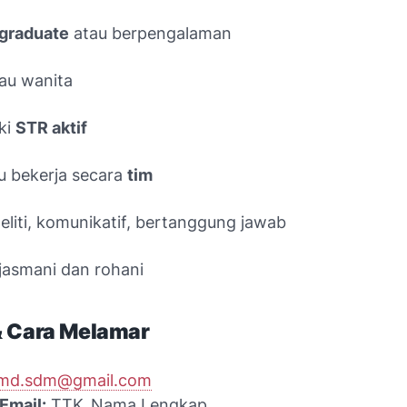
 graduate
atau berpengalaman
tau wanita
ki
STR aktif
 bekerja secara
tim
 teliti, komunikatif, bertanggung jawab
jasmani dan rohani
& Cara Melamar
md.sdm@gmail.com
Email:
TTK_Nama Lengkap