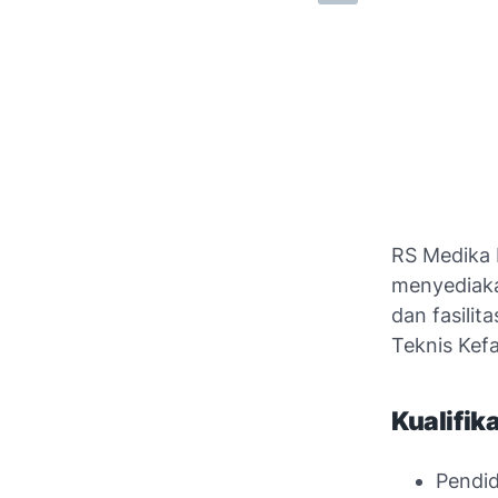
RS Medika 
menyediaka
dan fasili
Teknis Kef
Kualifik
Pendi