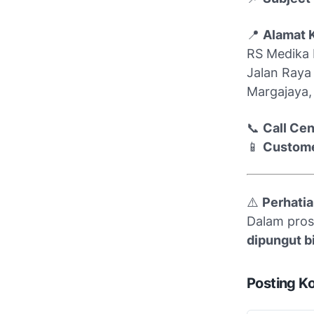
📍
Alamat 
RS Medika
Jalan Raya
Margajaya,
📞
Call Cen
📱
Custome
⚠️
Perhatia
Dalam pro
dipungut b
Posting K