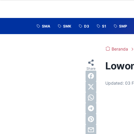
SMA
SMK
D3
S1
SMP
Beranda
Lowon
Updated:
03 