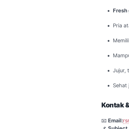
Fresh
Pria a
Memili
Mampu
Jujur,
Sehat 
Kontak 
📧
Email:
rs
📌
Subject 