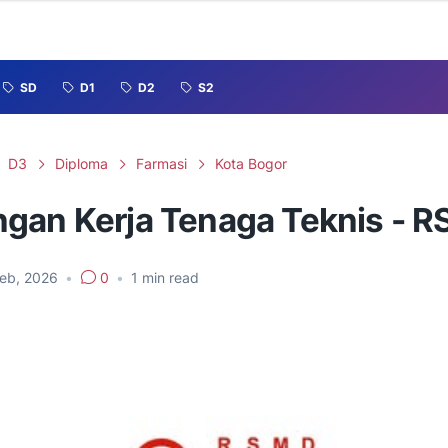
SD
D1
D2
S2
D3
Diploma
Farmasi
Kota Bogor
gan Kerja Tenaga Teknis - 
Feb, 2026
•
0
•
1
min read