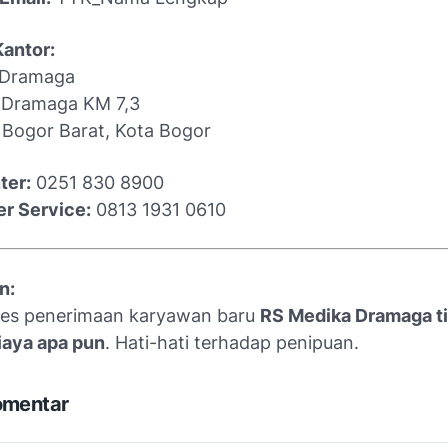
Kantor:
 Dramaga
 Dramaga KM 7,3
 Bogor Barat, Kota Bogor
ter:
0251 830 8900
r Service:
0813 1931 0610
n:
ses penerimaan karyawan baru
RS Medika Dramaga t
iaya apa pun
. Hati-hati terhadap penipuan.
omentar